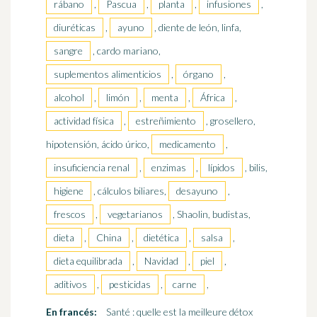
rábano
,
Pascua
,
planta
,
infusiones
,
diuréticas
,
ayuno
, diente de león, linfa,
sangre
, cardo mariano,
suplementos alimenticios
,
órgano
,
alcohol
,
limón
,
menta
,
África
,
actividad física
,
estreñimiento
, grosellero,
hipotensión, ácido úrico,
medicamento
,
insuficiencia renal
,
enzimas
,
lípidos
, bilis,
higiene
, cálculos biliares,
desayuno
,
frescos
,
vegetarianos
, Shaolin, budistas,
dieta
,
China
,
dietética
,
salsa
,
dieta equilibrada
,
Navidad
,
piel
,
aditivos
,
pesticidas
,
carne
,
En francés:
Santé : quelle est la meilleure détox