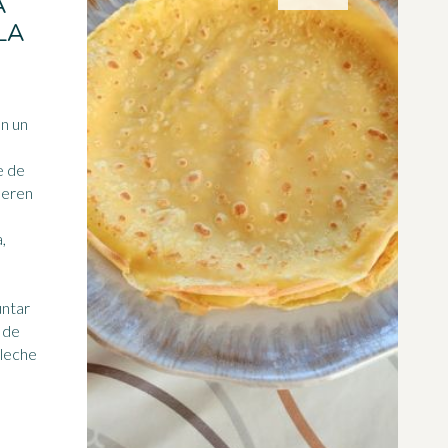
A
LA
on un
e de
,
untar
a de
 leche