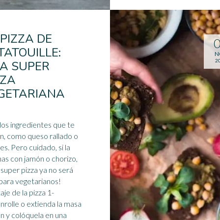
 PIZZA DE
TATOUILLE:
N
2
A SUPER
ZZA
GETARIANA
los ingredientes que te
n, como queso rallado o
es. Pero cuidado, si la
as con jamón o chorizo,
 super pizza ya no será
 para
vegetarianos
!
je de la pizza 1-
rolle o extienda la masa
n y colóquela en una