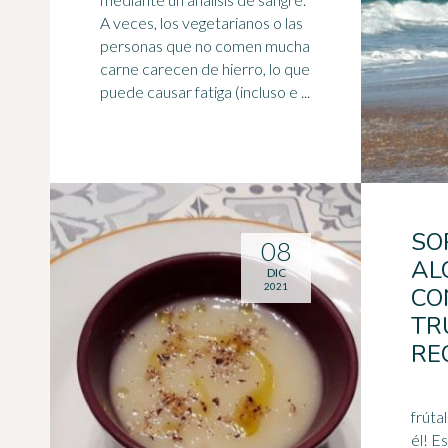
A veces, los
vegetarianos
o las
personas que no comen mucha
carne carecen de hierro, lo que
puede causar fatiga (incluso e ...
SO
08
AL
DIC
2021
CO
TR
RE
frúta
él! Esta receta es ideal para