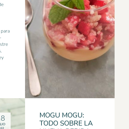
de
 para
ostre
.
ey
MOGU MOGU:
28
TODO SOBRE LA
LIO
022