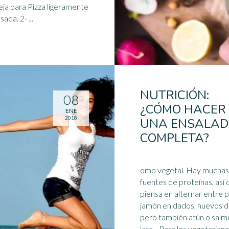
ja para Pizza ligeramente
engrasada. 2- ...
NUTRICIÓN:
08
¿CÓMO HACER
ENE
2018
UNA ENSALA
COMPLETA?
omo vegetal. Hay muchas
fuentes de proteínas, así 
piensa en alternar entre p
jamón en dados, huevos d
pero también atún o salm
lata... Para los
vegetarian