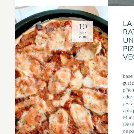
LA
10
RA
SEP
2010
UN
PI
VE
base 
guste
piñon
adorn
¡esta
apta
Monta
Desen
de pa