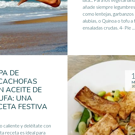
añade siempre legumbre
como lentejas, garbanzos
alubias, o Quinoa o tofu a 
ensaladas crudas. 4- Pie ...
PA DE
CACHOFAS
M
2
N ACEITE DE
UFA: UNA
CETA FESTIVA
lo caliente y deléitate con