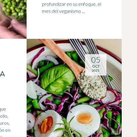
profundizar en su enfoque, el
mes del veganismo ...
05
OCT
2021
DA
que
ollo,
uros,
ón en
os
,