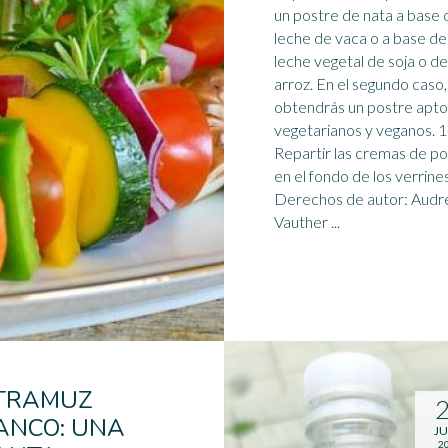
un postre de nata a base 
leche de vaca o a base de
leche vegetal de soja o de
arroz. En el segundo caso,
obtendrás un postre apto
vegetarianos
y veganos. 1-
Repartir las cremas de p
en el fondo de los verrines
Derechos de autor: Audr
Vauther ...
TRAMUZ
ANCO: UNA
JU
2