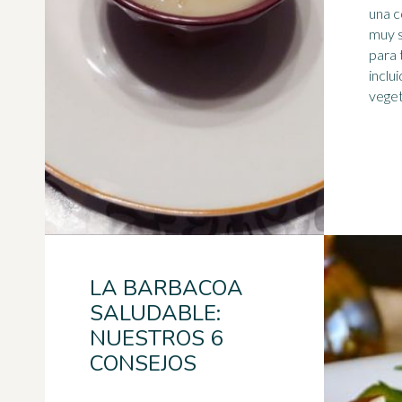
una c
muy s
para 
inclu
veget
LA BARBACOA
SALUDABLE:
NUESTROS 6
CONSEJOS