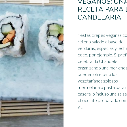
VEGANOS: UN
RECETA PARA 
CANDELARIA
r estas crepes veganas c
relleno salado a base de
verduras, especias y lech
coco, por ejemplo. Si prefieren
celebrar la Chandeleur
organizando una merienda
pueden ofrecer a los
vegetarianos
golosos
mermelada o pasta para 
casera, o incluso una sals
chocolate preparada con
v ...