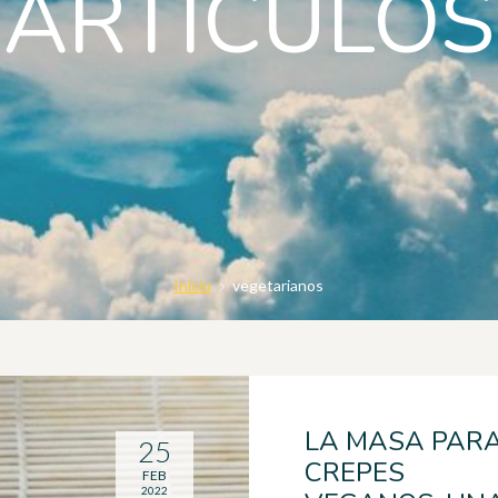
ARTICULOS
Inicio
vegetarianos
LA MASA PAR
25
CREPES
FEB
2022