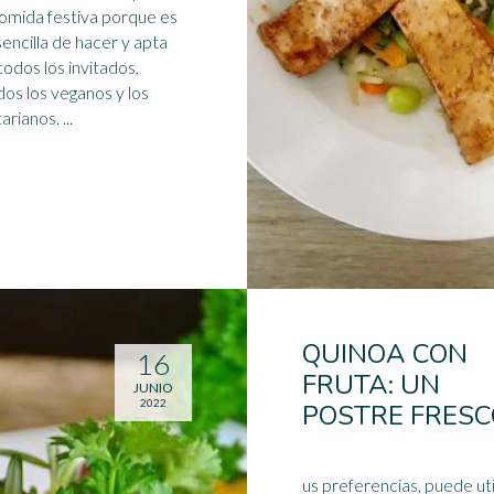
omida festiva porque es
encilla de hacer y apta
todos los invitados,
idos los veganos y los
arianos
. ...
QUINOA CON
16
FRUTA: UN
JUNIO
2022
POSTRE FRESC
us preferencias, puede uti