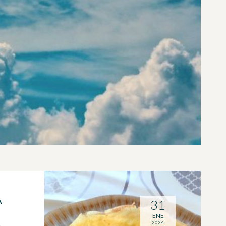
A
31
ENE
2024