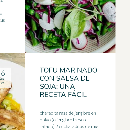
s
 o
tus
TOFU MARINADO
16
CON SALSA DE
AR
022
SOJA: UNA
RECETA FÁCIL
charadita rasa de jengibre en
polvo (o jengibre fresco
rallado) 2 cucharaditas de miel