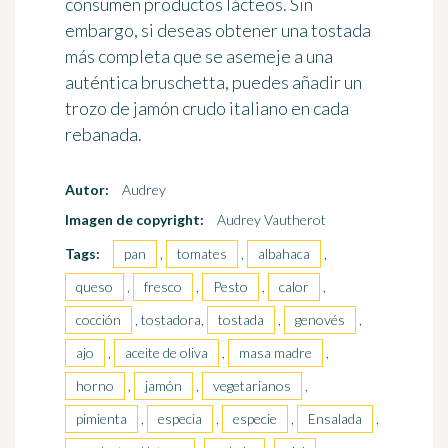
consumen productos lácteos. Sin
embargo, si deseas obtener una tostada
más completa que se asemeje a una
auténtica bruschetta, puedes añadir un
trozo de jamón crudo italiano en cada
rebanada.
Autor:
Audrey
Imagen de copyright:
Audrey Vautherot
Tags:
pan
,
tomates
,
albahaca
,
queso
,
fresco
,
Pesto
,
calor
,
cocción
, tostadora,
tostada
,
genovés
,
ajo
,
aceite de oliva
,
masa madre
,
horno
,
jamón
,
vegetarianos
,
pimienta
,
especia
,
especie
,
Ensalada
,