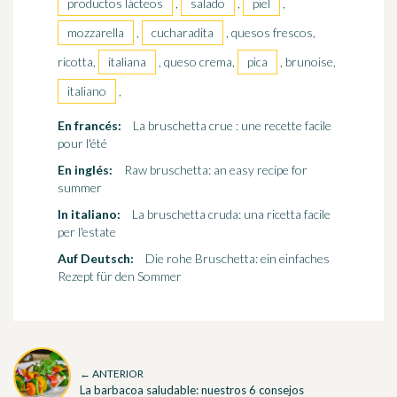
productos lácteos
,
salado
,
piel
,
mozzarella
,
cucharadita
, quesos frescos,
ricotta,
italiana
, queso crema,
pica
, brunoise,
italiano
,
En francés:
La bruschetta crue : une recette facile
pour l'été
En inglés:
Raw bruschetta: an easy recipe for
summer
In italiano:
La bruschetta cruda: una ricetta facile
per l'estate
Auf Deutsch:
Die rohe Bruschetta: ein einfaches
Rezept für den Sommer
← ANTERIOR
La barbacoa saludable: nuestros 6 consejos