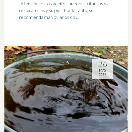
¡Atención: estos aceites pueden irritar sus vías
respiratorias y su piel! Por lo tanto, se
recomienda manipularlos co ...
26
MAY
2023