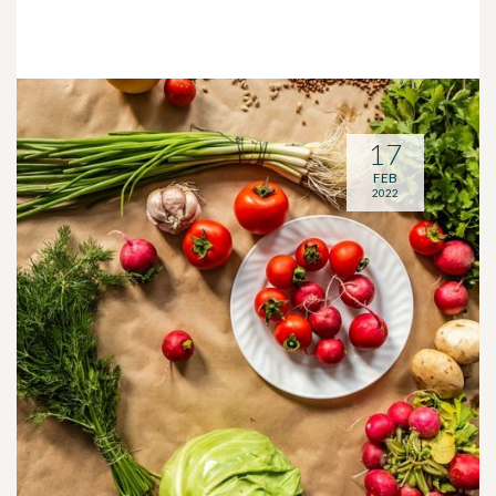
17
FEB
2022