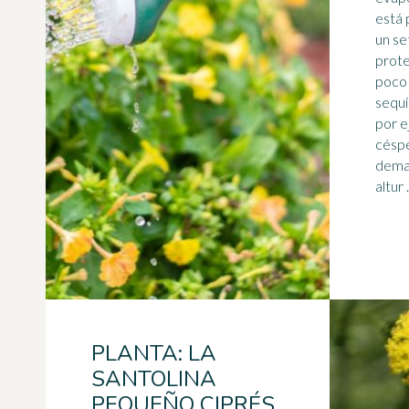
está 
un se
prote
poco 
sequí
por ejempl
céspe
demas
altur .
PLANTA: LA
SANTOLINA
PEQUEÑO CIPRÉS