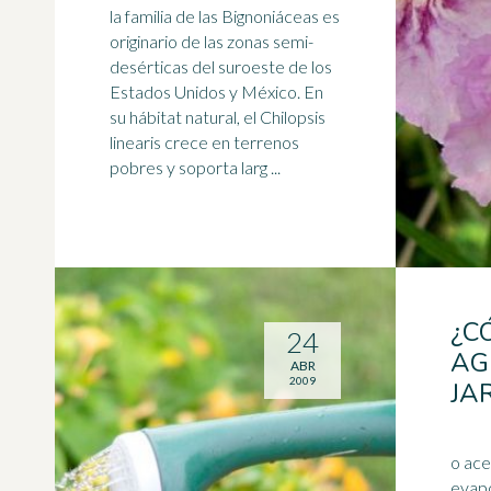
la familia de las Bignoniáceas es
originario de las zonas semi-
desérticas del suroeste de los
Estados Unidos y México. En
su hábitat natural, el Chilopsis
linearis crece en terrenos
pobres y soporta larg ...
¿C
24
AG
ABR
2009
JA
o ace
evapo