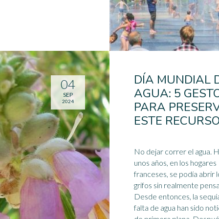
DÍA MUNDIAL 
04
AGUA: 5 GEST
SEP
2024
PARA PRESER
ESTE RECURSO
No dejar correr el agua. 
unos años, en los hogares
franceses, se podía abrir 
grifos sin realmente pensa
Desde entonces, la
sequí
falta de agua han sido noti
de primera plana. Después de