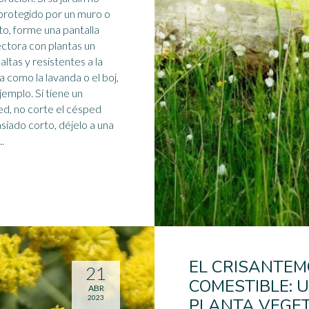
protegido por un muro o
to, forme una pantalla
ctora con plantas un
altas y resistentes a la
a
como la lavanda o el boj,
o. Si tiene un
d, no corte el césped
iado corto, déjelo a una
..
EL CRISANTEM
21
COMESTIBLE: 
ABR
2023
PLANTA VEGE