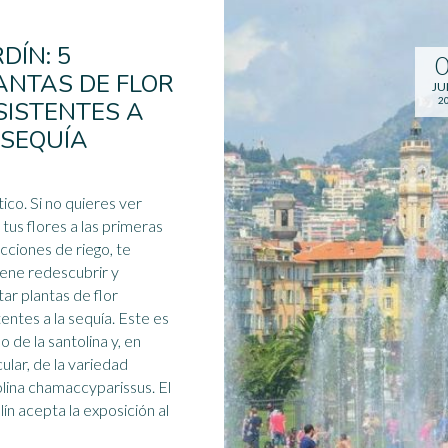
DÍN: 5
ANTAS DE FLOR
JU
2
SISTENTES A
 SEQUÍA
tico. Si no quieres ver
 tus flores a las primeras
icciones de riego, te
ene redescubrir y
ar plantas de flor
tentes a la
sequía
. Este es
o de la santolina y, en
cular, de la variedad
lina chamaccyparissus. El
lín acepta la exposición al