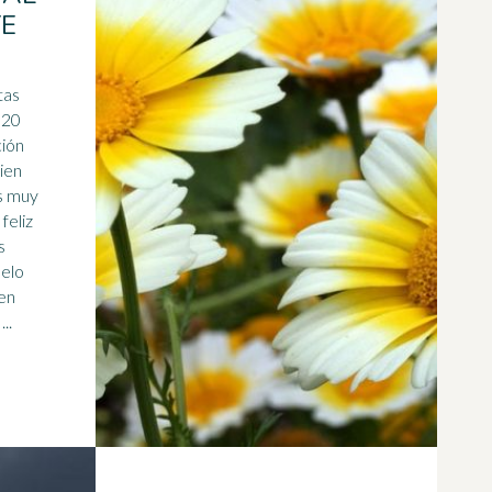
E
tas
 20
ción
bien
feliz
s
uelo
en
..