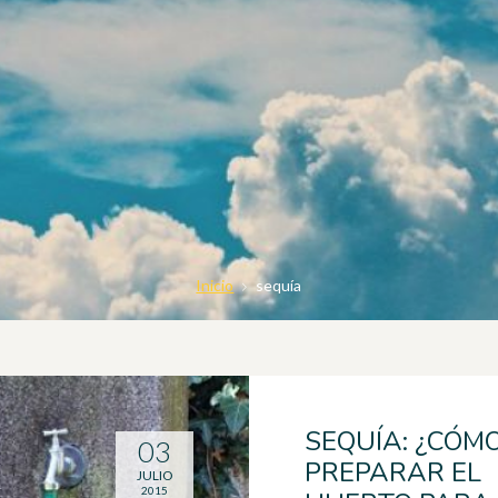
Inicio
sequía
SEQUÍA: ¿CÓM
03
PREPARAR EL
JULIO
2015