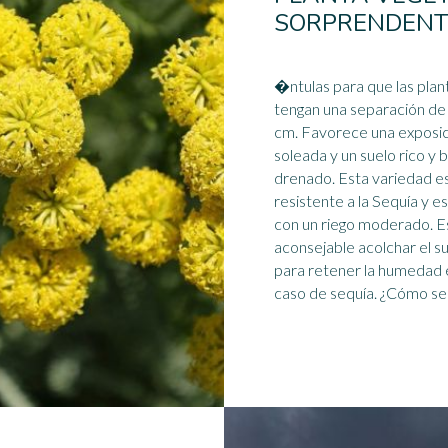
SORPRENDENT
�ntulas para que las plan
tengan una separación de
cm. Favorece una exposi
soleada y un suelo rico y 
drenado. Esta variedad es muy
resistente a la Sequía y es 
con un riego moderado. E
aconsejable acolchar el s
para retener la humedad 
caso de
sequía
. ¿Cómo se .