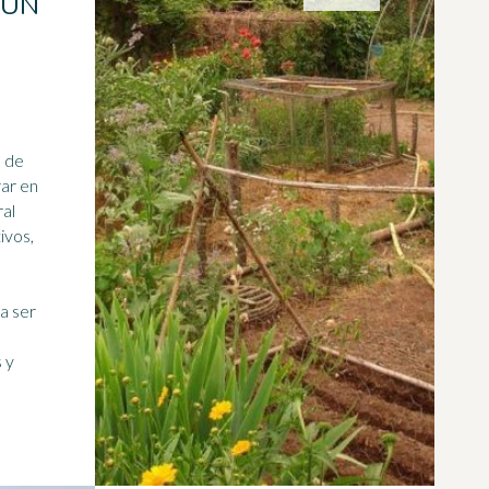
 UN
o de
rar en
ral
ivos,
a ser
 y