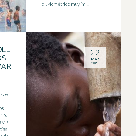
pluviométrico muy im ...
DEL
22
OS
MAR
2023
VAR
.
Hace
los
rlo.
a
y la
cias