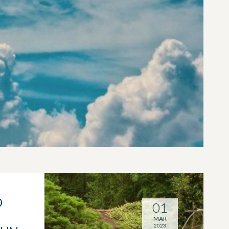
O
01
MAR
2023