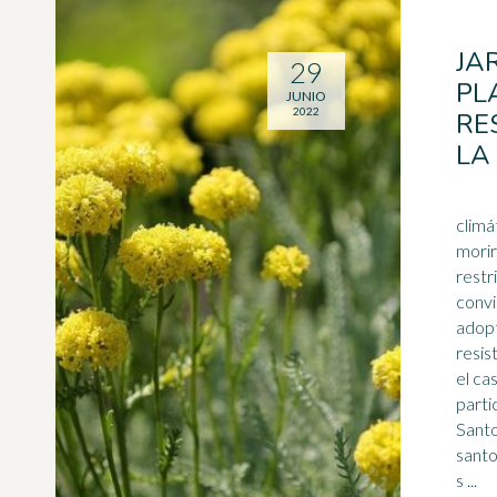
JAR
29
PL
JUNIO
2022
RE
LA
climá
morir
restr
convi
adopt
resis
el cas
parti
Santo
santo
s ...