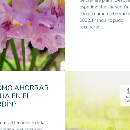
experimentar una sequía
récord durante el verano
2022, Francia no pudo
recuperar ...
ÓMO AHORRAR
UA EN EL
JU
2
RDÍN?
ntúa el fenómeno de la
ración. Si su jardín no