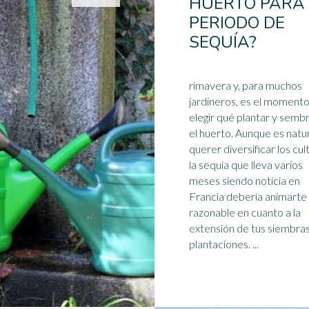
HUERTO PARA
PERIODO DE
SEQUÍA?
rimavera y, para muchos
jardineros, es el moment
elegir qué plantar y semb
el huerto. Aunque es natu
querer diversificar los cult
la
sequía
que lleva varios
meses siendo noticia en
Francia debería animarte 
razonable en cuanto a la
extensión de tus siembras
plantaciones. ...