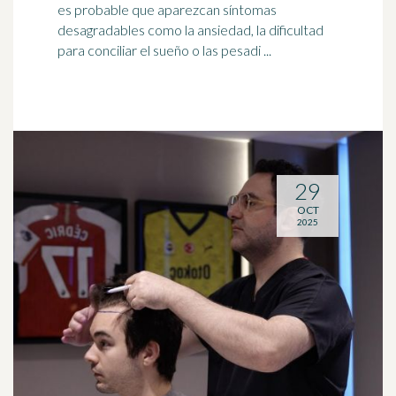
es probable que aparezcan síntomas
desagradables como la ansiedad, la dificultad
para conciliar el sueño o las pesadi ...
29
OCT
2025