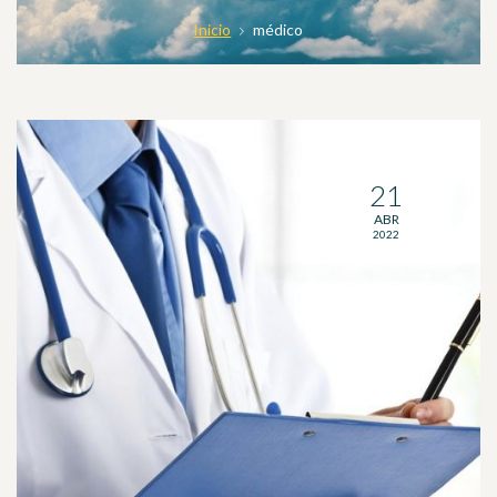
Inicio
médico
21
ABR
2022