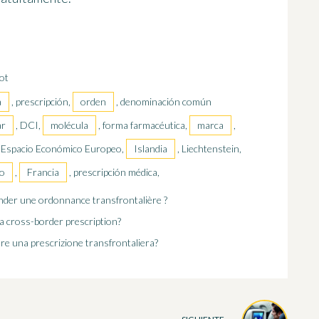
ot
a
, prescripción,
orden
, denominación común
ar
, DCI,
molécula
, forma farmacéutica,
marca
,
o, Espacio Económico Europeo,
Islandia
, Liechtenstein,
o
,
Francia
, prescripción médica,
der une ordonnance transfrontalière ?
 a cross-border prescription?
re una prescrizione transfrontaliera?