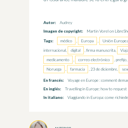
Autor:
Audrey
Imagen de copyright:
Martin Vorel on LibreSh
Tags:
médico
,
Europa
,
Unión Europe
internacional,
digital
, firma manuscrita,
Viaj
medicamento
,
correo electrónico
, prefij
Noruega
,
farmacia
, 23 de diciembre,
sex
En francés:
Voyage en Europe : comment deman
En inglés:
Travelling in Europe: how to request
In italiano:
Viaggiando in Europa: come richiede