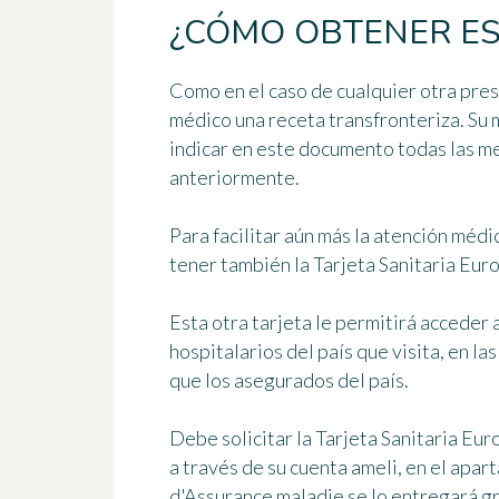
¿CÓMO OBTENER ES
Como en el caso de cualquier otra pres
médico una receta transfronteriza. Su
indicar en este documento
todas las m
anteriormente.
Para facilitar aún más la atención méd
tener también la Tarjeta Sanitaria Eur
Esta otra tarjeta le permitirá acceder a
hospitalarios del país que visita, en la
que los asegurados del país.
Debe solicitar la Tarjeta Sanitaria Eu
a través de su cuenta ameli, en el apar
d'Assurance maladie se lo entregará g