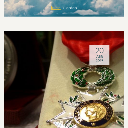
Inicio
orden
20
ABR
2009