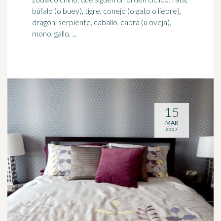
búfalo (o buey), tigre, conejo (o gato o liebre),
dragón, serpiente, caballo, cabra (u oveja),
mono, gallo, ...
15
MAR
2007