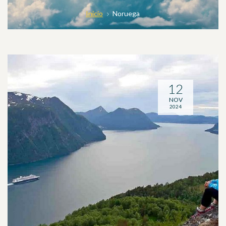
Inicio
Noruega
12
NOV
2024