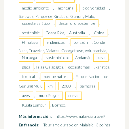
medio ambiente
,
montaña
,
biodiversidad
,
Sarawak, Parque de Kinabalu, Gunung Mulu,
sudeste asiático
,
desarrollo sostenible
,
sostenible
, Costa Rica,
Australia
,
China
,
Himalaya
,
endémicas
,
corazón
, Condé
Nast, Traveller, Malacca, Georgetown, voluntarista,
Noruega
,
sostenibilidad
, Andamán,
playa
,
plata
, Islas Galápagos,
ecosistemas
, kárstica,
tropical
,
parque natural
, Parque Nacional de
Gunung Mulu,
km
,
2000
,
palmeras
,
aves
,
murciélagos
,
cueva
,
Kuala Lumpur
, Borneo,
Más información:
https://www.malaysia.travel/
En francés:
Tourisme durable en Malaisie : 3 points