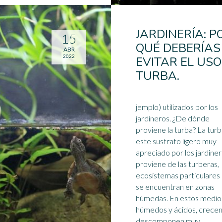
JARDINERÍA: P
15
QUÉ DEBERÍAS
ABR
2022
EVITAR EL USO
TURBA.
jemplo) utilizados por los
jardineros. ¿De dónde
proviene la turba? La turb
este sustrato ligero muy
apreciado por los jardiner
proviene de las turberas,
ecosistemas
particulares
se encuentran en zonas
húmedas. En estos medio
húmedos y ácidos, crecen
descomponen muy