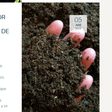
OR
05
ABR
2023
 DE
a,
os,
 que
s
 y se