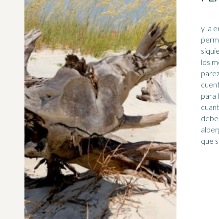
y la erosión
permi
siqui
los m
parez
cuent
para 
cuanto
debe 
alber
que só