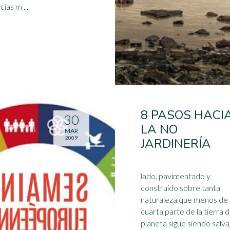
ias m ...
8 PASOS HACI
30
LA NO
MAR
2009
JARDINERÍA
lado, pavimentado y
construido sobre tanta
naturaleza que menos de
cuarta parte de la tierra d
planeta sigue siendo salva