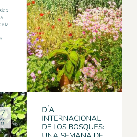
sido
ra
de la
te
DÍA
17
INTERNACIONAL
AR
022
DE LOS BOSQUES:
UNA SEMANA DE