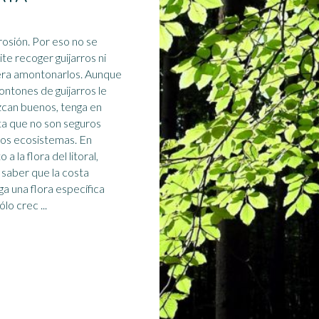
. Por eso no se
te recoger guijarros ni
era amontonarlos. Aunque
ontones de guijarros le
can buenos, tenga en
a que no son seguros
los
ecosistemas
. En
 a la flora del litoral,
saber que la costa
ga una flora específica
lo crec ...