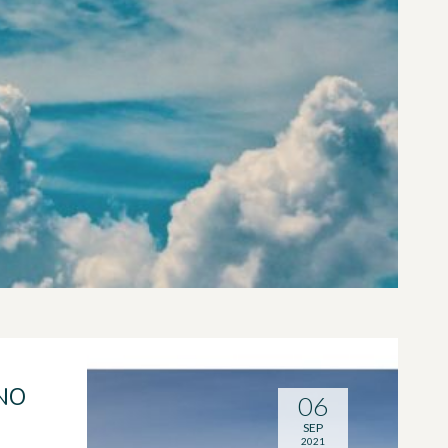
NO
06
SEP
2021