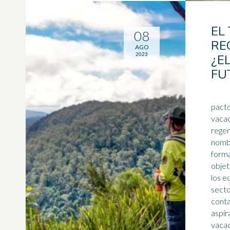
EL
08
RE
AGO
2023
¿E
FU
pacto
vacac
rege
nombr
forma
objet
los
e
sect
conta
aspir
vacac