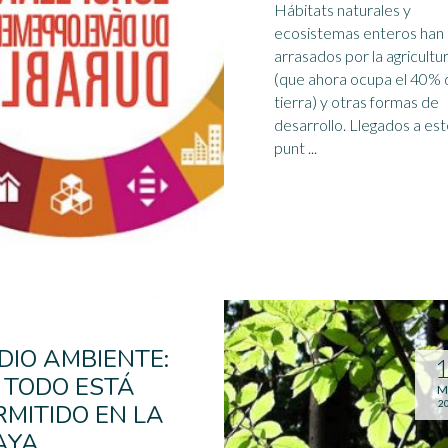
Hábitats naturales y
ecosistemas
enteros han 
arrasados por la agricultu
(que ahora ocupa el 40% 
tierra) y otras formas de
desarrollo. Llegados a es
punt ...
DIO AMBIENTE:
 TODO ESTÁ
M
2
RMITIDO EN LA
AYA