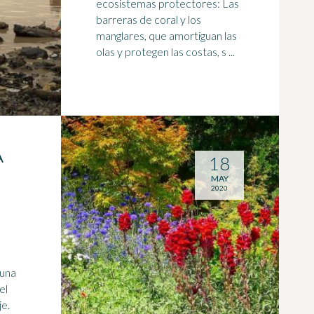
ecosistemas
protectores: Las
barreras de coral y los
manglares, que amortiguan las
olas y protegen las costas, s ...
A
18
MAY
2020
 una
el
je.