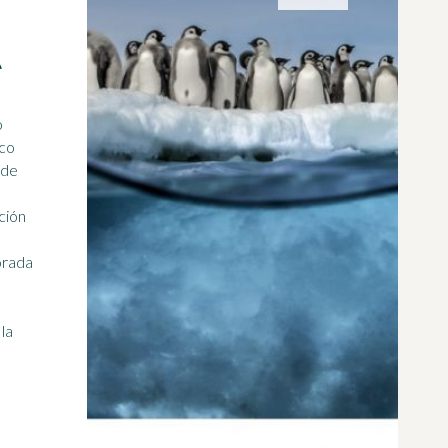
A
ico
 de
ción
la