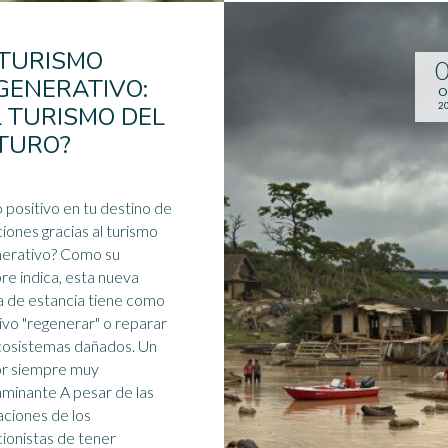
 TURISMO
GENERATIVO:
O
2
L TURISMO DEL
TURO?
 positivo en tu destino de
iones gracias al turismo
nerativo? Como su
e indica, esta nueva
 de estancia tiene como
ivo "regenerar" o reparar
cosistemas
dañados. Un
or siempre muy
minante A pesar de las
aciones de los
ionistas de tener