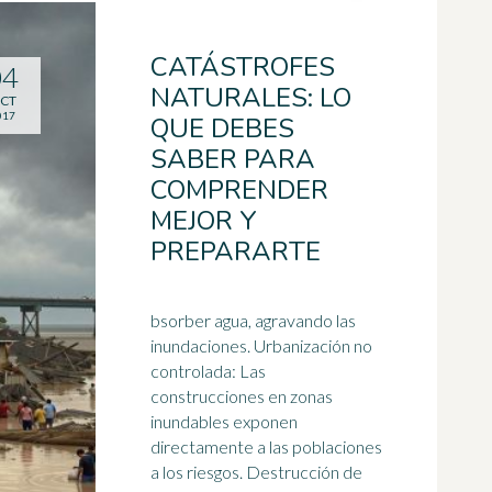
CATÁSTROFES
04
NATURALES: LO
CT
017
QUE DEBES
SABER PARA
COMPRENDER
MEJOR Y
PREPARARTE
bsorber agua, agravando las
inundaciones. Urbanización no
controlada: Las
construcciones en zonas
inundables exponen
directamente a las poblaciones
a los riesgos. Destrucción de