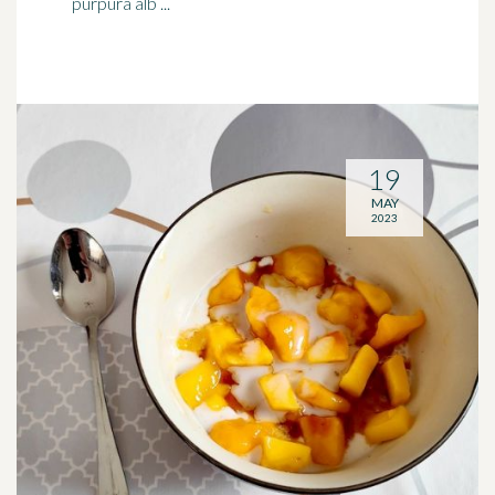
púrpura alb ...
19
MAY
2023