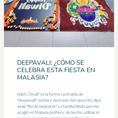
DEEPAVALI: ¿CÓMO SE
CELEBRA ESTA FIESTA EN
MALASIA?
ndios. Divali" es la forma contraída de
"deepavali", nombre derivado del sánscrito dîpa
avali, "fila de lámparas". La familia hindú que me
acogió en
Malasia
prefiere, de hecho, utilizar el