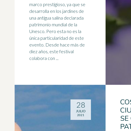
marco prestigioso, ya que se
desarrolla en los jardines de
una antigua salina declarada
patrimonio mundial de la
Unesco. Pero esta no es la
única particularidad de este
evento. Desde hace más de
diez años, este festival
colabora con ...
CO
28
CI
JULIO
2021
SE
PA