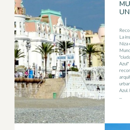
MU
UN
Recon
La in
Niza 
Mund
"ciud
Azul"
recon
arqui
urban
Azul. El alcalde de Niza, Christia
...