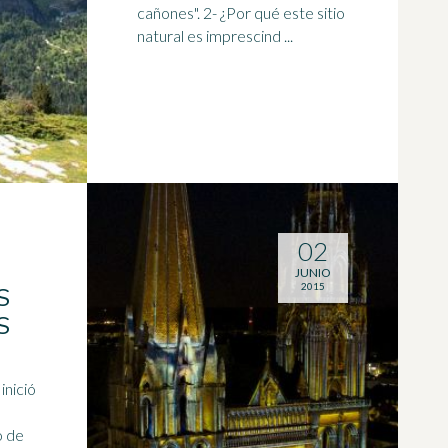
cañones". 2- ¿Por qué este sitio
natural es imprescind ...
02
JUNIO
2015
S
S
inició
o de