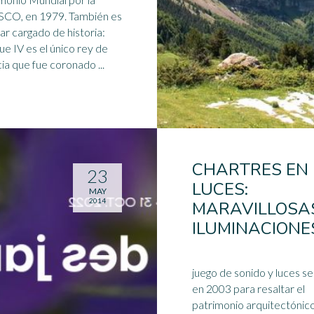
 en 1979. También es
gar cargado de historia:
ue IV es el único rey de
Francia que fue coronado ...
CHARTRES EN
23
LUCES:
MAY
2014
MARAVILLOSA
ILUMINACIONE
juego de sonido y luces se 
en 2003 para resaltar el
patrimonio arquitectónic