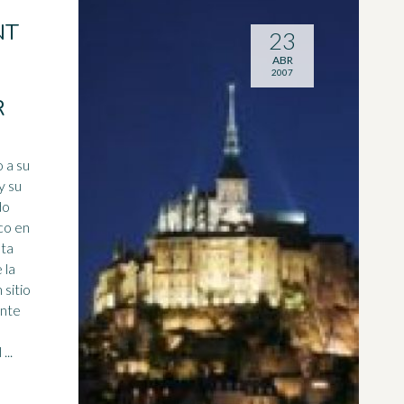
NT
23
ABR
2007
R
o a su
y su
do
co en
sta
 la
onte
...