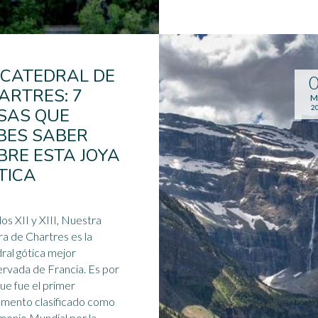
 CATEDRAL DE
ARTRES: 7
M
2
SAS QUE
BES SABER
BRE ESTA JOYA
TICA
glos XII y XIII, Nuestra
a de Chartres es la
ral gótica mejor
rvada de Francia. Es por
ue fue el primer
mento clasificado como
monio Mundial
por la