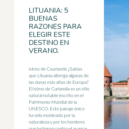
LITUANIA: 5
BUENAS
RAZONES PARA
ELEGIR ESTE
DESTINO EN
VERANO.
istmo de Courlande ¿Sabías
que Lituania alberga algunas de
las dunas más altas de Europa?
El istmo de Curlandia es un sitio
natural notable inscrito en el
Patrimonio Mundial
de la
UNESCO. Este paisaje único
ha sido moldeado por la
naturaleza y por los hombres
que lucharon contra el avance