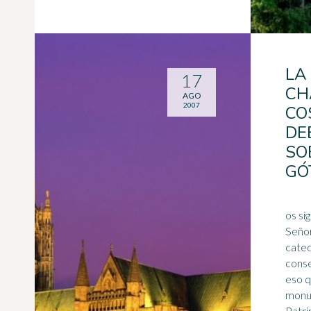
LA
17
CH
AGO
2007
CO
DE
SO
GÓ
os si
Señor
cated
conse
eso q
monu
Patri