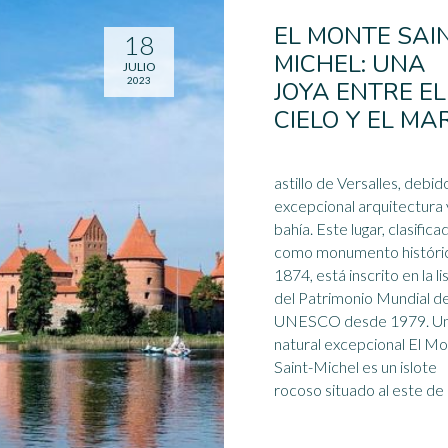
EL MONTE SAI
18
MICHEL: UNA
JULIO
2023
JOYA ENTRE EL
CIELO Y EL MA
astillo de Versalles, debid
excepcional arquitectura 
bahía. Este lugar, clasifica
como monumento históri
1874, está inscrito en la li
del
Patrimonio Mundial
de
UNESCO desde 1979. Un sitio
natural excepcional El M
Saint-Michel es un islote
rocoso situado al este de l 