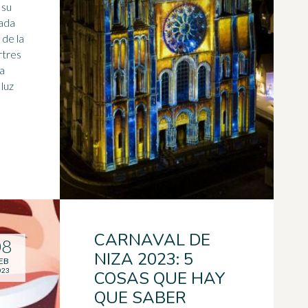
 su
cada
de la
la
 luz
CARNAVAL DE
08
NIZA 2023: 5
EB
023
COSAS QUE HAY
QUE SABER