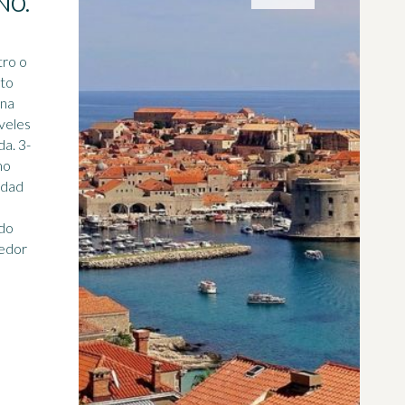
NO.
tro o
nto
una
iveles
a. 3-
mo
udad
ido
dedor