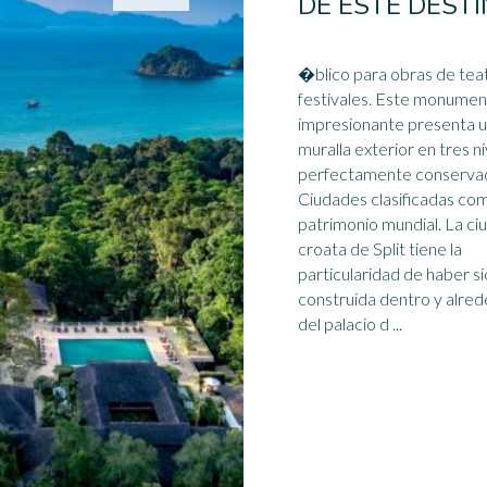
DE ESTE DESTI
�blico para obras de tea
festivales. Este monume
impresionante presenta 
muralla exterior en tres n
perfectamente conservad
Ciudades clasificadas co
patrimonio mundial. La ci
croata de Split tiene la
particularidad de haber s
construida dentro y alre
del palacio d ...