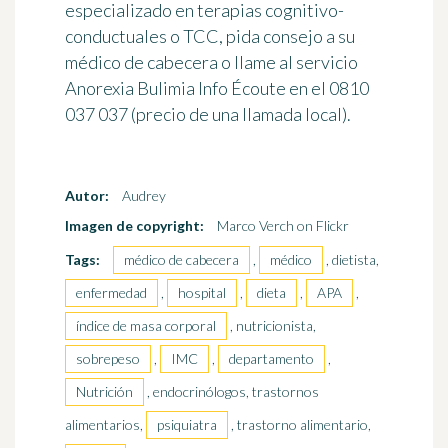
especializado en terapias cognitivo-
conductuales o TCC, pida consejo a su
médico de cabecera o llame al servicio
Anorexia Bulimia Info Écoute en el 0810
037 037
(precio de una llamada local).
Autor:
Audrey
Imagen de copyright:
Marco Verch on Flickr
Tags:
médico de cabecera
,
médico
, dietista,
enfermedad
,
hospital
,
dieta
,
APA
,
índice de masa corporal
, nutricionista,
sobrepeso
,
IMC
,
departamento
,
Nutrición
, endocrinólogos, trastornos
alimentarios,
psiquiatra
, trastorno alimentario,