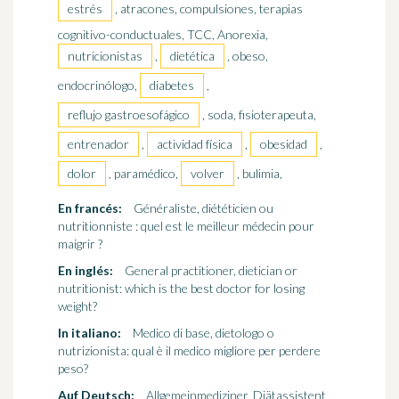
estrés
, atracones, compulsiones, terapias
cognitivo-conductuales, TCC, Anorexia,
nutricionistas
,
dietética
, obeso,
endocrinólogo,
diabetes
,
reflujo gastroesofágico
, soda, fisioterapeuta,
entrenador
,
actividad física
,
obesidad
,
dolor
, paramédico,
volver
, bulimia,
En francés:
Généraliste, diététicien ou
nutritionniste : quel est le meilleur médecin pour
maigrir ?
En inglés:
General practitioner, dietician or
nutritionist: which is the best doctor for losing
weight?
In italiano:
Medico di base, dietologo o
nutrizionista: qual è il medico migliore per perdere
peso?
Auf Deutsch:
Allgemeinmediziner, Diätassistent