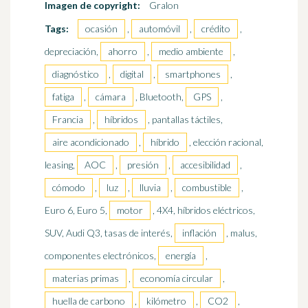
Imagen de copyright:
Gralon
Tags:
ocasión
,
automóvil
,
crédito
,
depreciación,
ahorro
,
medio ambiente
,
diagnóstico
,
digital
,
smartphones
,
fatiga
,
cámara
, Bluetooth,
GPS
,
Francia
,
híbridos
, pantallas táctiles,
aire acondicionado
,
híbrido
, elección racional,
leasing,
AOC
,
presión
,
accesibilidad
,
cómodo
,
luz
,
lluvia
,
combustible
,
Euro 6, Euro 5,
motor
, 4X4, híbridos eléctricos,
SUV, Audi Q3, tasas de interés,
inflación
, malus,
componentes electrónicos,
energía
,
materias primas
,
economía circular
,
huella de carbono
,
kilómetro
,
CO2
,