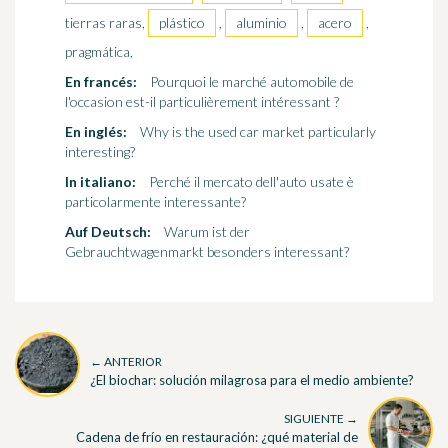
tierras raras,
plástico
,
aluminio
,
acero
,
pragmática,
En francés:
Pourquoi le marché automobile de
l'occasion est-il particulièrement intéressant ?
En inglés:
Why is the used car market particularly
interesting?
In italiano:
Perché il mercato dell'auto usate è
particolarmente interessante?
Auf Deutsch:
Warum ist der
Gebrauchtwagenmarkt besonders interessant?
← ANTERIOR
¿El biochar: solución milagrosa para el medio ambiente?
SIGUIENTE →
Cadena de frío en restauración: ¿qué material de