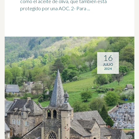
como el aceite de oliva, que también está
protegido por una AOC. 2- Para ...
16
JULIO
2024