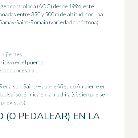
igen controlada (AOC) desde 1994, este
onadas entre 350 y 500 m de altitud, con una
 Gamay-Saint-Romain (variedad autóctona).
crujientes,
ritivo en el puerto,
método ancestral.
 Renaison, Saint-Haon-le-Vieux o Ambierle en
 bolsa isotérmica en la mochila (sí, siempre se
 previstas).
 (O PEDALEAR) EN LA