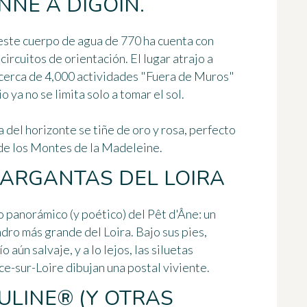
NNE A DIGOIN.
, este cuerpo de agua de 770 ha cuenta con
circuitos de orientación. El lugar atrajo a
 cerca de 4,000 actividades "Fuera de Muros"
o ya no se limita solo a tomar el sol.
a del horizonte se tiñe de oro y rosa, perfecto
s de los Montes de la Madeleine.
GARGANTAS DEL LOIRA
io panorámico (y poético) del Pêt d'Âne: un
ro más grande del Loira. Bajo sus pies,
 aún salvaje, y a lo lejos, las siluetas
e-sur-Loire dibujan una postal viviente.
ULINE® (Y OTRAS