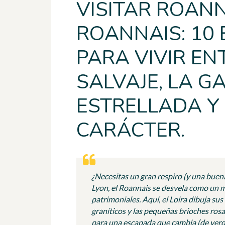
VISITAR ROANN
ROANNAIS: 10 
PARA VIVIR EN
SALVAJE, LA 
ESTRELLADA Y
CARÁCTER.
¿Necesitas un gran respiro (y una buena
Lyon, el Roannais se desvela como un m
patrimoniales. Aquí, el Loira dibuja sus
graníticos y las pequeñas brioches rosa
para una escapada que cambia (de ver