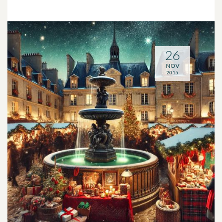
26
NOV
2015