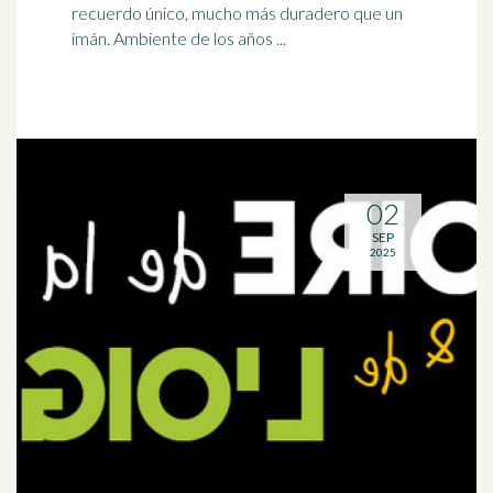
recuerdo único, mucho más duradero que un
imán. Ambiente de los años ...
02
SEP
2025