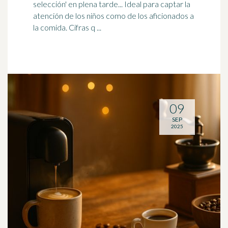
selección' en plena tarde...
Ideal
para captar la
atención de los niños como de los aficionados a
la comida. Cifras q ...
09
SEP
2025