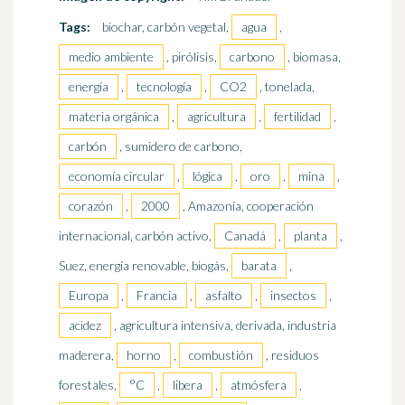
Tags:
biochar, carbón vegetal,
agua
,
medio ambiente
, pirólisis,
carbono
, biomasa,
energía
,
tecnología
,
CO2
, tonelada,
materia orgánica
,
agricultura
,
fertilidad
,
carbón
, sumidero de carbono,
economía circular
,
lógica
,
oro
,
mina
,
corazón
,
2000
, Amazonía, cooperación
internacional, carbón activo,
Canadá
,
planta
,
Suez, energía renovable, biogás,
barata
,
Europa
,
Francia
,
asfalto
,
insectos
,
acidez
, agricultura intensiva, derivada, industria
maderera,
horno
,
combustión
, residuos
forestales,
°C
,
libera
,
atmósfera
,