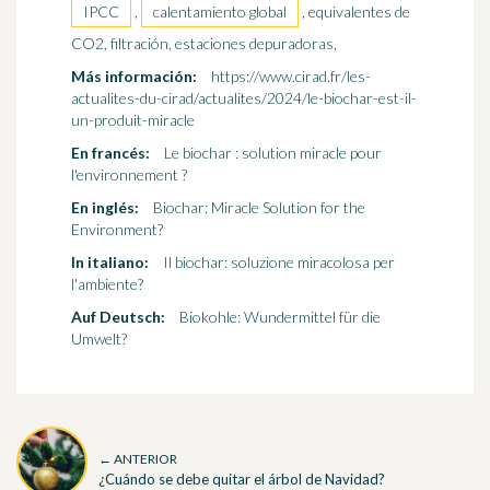
IPCC
,
calentamiento global
, equivalentes de
CO2, filtración, estaciones depuradoras,
Más información:
https://www.cirad.fr/les-
actualites-du-cirad/actualites/2024/le-biochar-est-il-
un-produit-miracle
En francés:
Le biochar : solution miracle pour
l'environnement ?
En inglés:
Biochar: Miracle Solution for the
Environment?
In italiano:
Il biochar: soluzione miracolosa per
l'ambiente?
Auf Deutsch:
Biokohle: Wundermittel für die
Umwelt?
← ANTERIOR
¿Cuándo se debe quitar el árbol de Navidad?