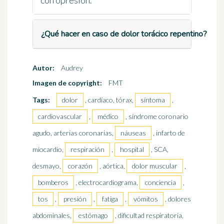
con opresión.
¿Qué hacer en caso de dolor torácico repentino?
Autor:
Audrey
Imagen de copyright:
FMT
Tags:
dolor
, cardíaco, tórax,
síntoma
,
cardiovascular
,
médico
, síndrome coronario
agudo, arterias coronarias,
náuseas
, infarto de
miocardio,
respiración
,
hospital
, SCA,
desmayo,
corazón
, aórtica,
dolor muscular
,
bomberos
, electrocardiograma,
conciencia
,
tos
,
presión
,
fatiga
,
vómitos
, dolores
abdominales,
estómago
, dificultad respiratoria,