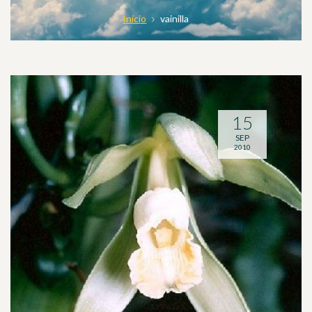
Inicio
vainilla
15
SEP
2010