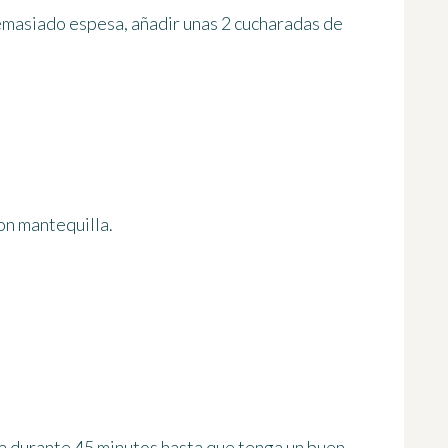
emasiado espesa, añadir unas 2 cucharadas de
on mantequilla.
ja
durante 45 minutos
hasta que tenga un buen