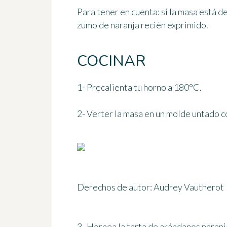
Para tener en cuenta:
si la masa está d
zumo de naranja recién exprimido.
COCINAR
1- Precalienta tu horno
a 180°C
.
2- Verter la masa en un molde untado c
Derechos de autor: Audrey Vautherot
3- Hornea la tarta de arándanos naran