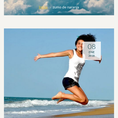
Inicio
zumo de naranja
08
ENE
2018