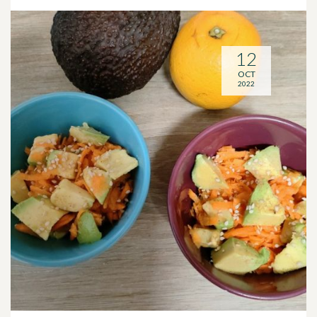
12
OCT
2022