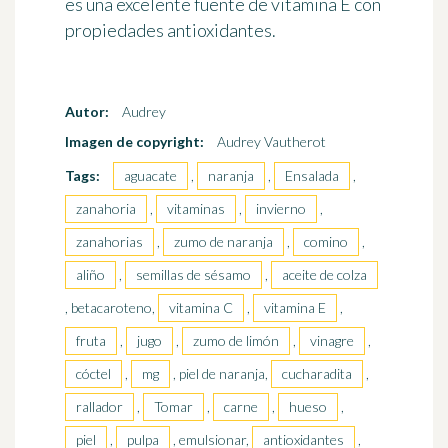
es una excelente fuente de vitamina E con
propiedades antioxidantes.
Autor:
Audrey
Imagen de copyright:
Audrey Vautherot
Tags:
aguacate
,
naranja
,
Ensalada
,
zanahoria
,
vitaminas
,
invierno
,
zanahorias
,
zumo de naranja
,
comino
,
aliño
,
semillas de sésamo
,
aceite de colza
, betacaroteno,
vitamina C
,
vitamina E
,
fruta
,
jugo
,
zumo de limón
,
vinagre
,
cóctel
,
mg
, piel de naranja,
cucharadita
,
rallador
,
Tomar
,
carne
,
hueso
,
piel
,
pulpa
, emulsionar,
antioxidantes
,