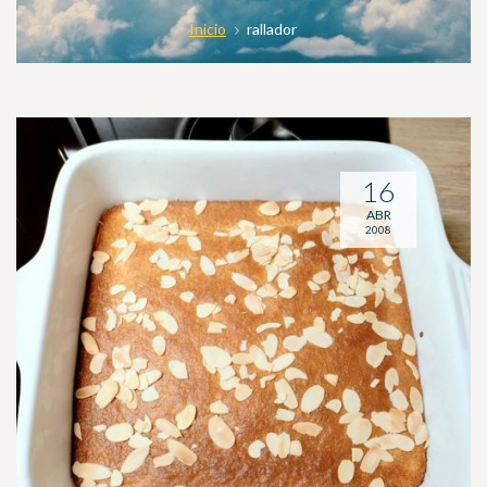
Inicio
rallador
16
ABR
2008