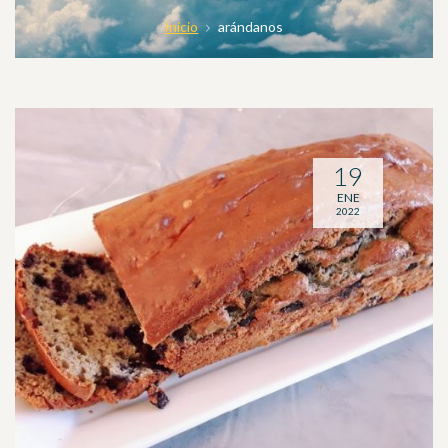
Inicio
arándanos
19
ENE
2022