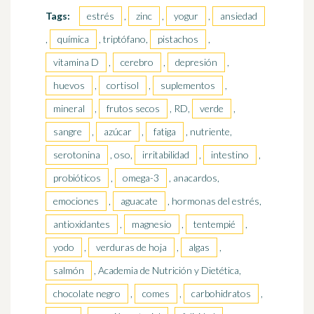
Tags:
estrés
,
zinc
,
yogur
,
ansiedad
,
química
, triptófano,
pistachos
,
vitamina D
,
cerebro
,
depresión
,
huevos
,
cortisol
,
suplementos
,
mineral
,
frutos secos
, RD,
verde
,
sangre
,
azúcar
,
fatiga
, nutriente,
serotonina
, oso,
irritabilidad
,
intestino
,
probióticos
,
omega-3
, anacardos,
emociones
,
aguacate
, hormonas del estrés,
antioxidantes
,
magnesio
,
tentempié
,
yodo
,
verduras de hoja
,
algas
,
salmón
, Academia de Nutrición y Dietética,
chocolate negro
,
comes
,
carbohidratos
,