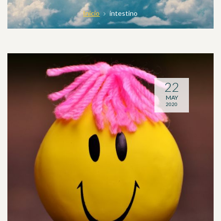
Inicio
intestino
22
MAY
2020