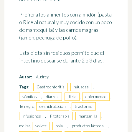
Prefiera los alimentos con almidón (pasta
o Rice al natural y muy cocido con un poco
de mantequilla) y las carnes magras
(jamón, pechuga de pollo).
Esta dieta sin residuos permite que el
intestino descanse durante 2 o 3 días.
Autor:
Audrey
Tags:
Gastroenteritis
,
náuseas
,
vómitos
,
diarrea
,
dieta
,
enfermedad
,
Té negro,
deshidratación
,
trastorno
,
infusiones
,
Fitoterapia
,
manzanilla
,
melisa,
volver
,
cola
,
productos lácteos
,