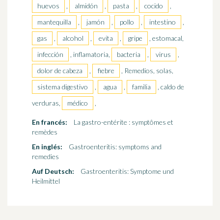
huevos
,
almidón
,
pasta
,
cocido
,
mantequilla
,
jamón
,
pollo
,
intestino
,
gas
,
alcohol
,
evita
,
gripe
, estomacal,
infección
, inflamatoria,
bacteria
,
virus
,
dolor de cabeza
,
fiebre
, Remedios, solas,
sistema digestivo
,
agua
,
familia
, caldo de
verduras,
médico
,
En francés:
La gastro-entérite : symptômes et
remèdes
En inglés:
Gastroenteritis: symptoms and
remedies
Auf Deutsch:
Gastroenteritis: Symptome und
Heilmittel