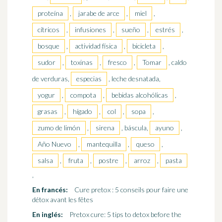
proteína
,
jarabe de arce
,
miel
,
cítricos
,
infusiones
,
sueño
,
estrés
,
bosque
,
actividad física
,
bicicleta
,
sudor
,
toxinas
,
fresco
,
Tomar
, caldo
de verduras,
especias
, leche desnatada,
yogur
,
compota
,
bebidas alcohólicas
,
grasas
,
hígado
,
col
,
sopa
,
zumo de limón
,
sirena
, báscula,
ayuno
,
Año Nuevo
,
mantequilla
,
queso
,
salsa
,
fruta
,
postre
,
arroz
,
pasta
,
En francés:
Cure pretox : 5 conseils pour faire une
détox avant les fêtes
En inglés:
Pretox cure: 5 tips to detox before the