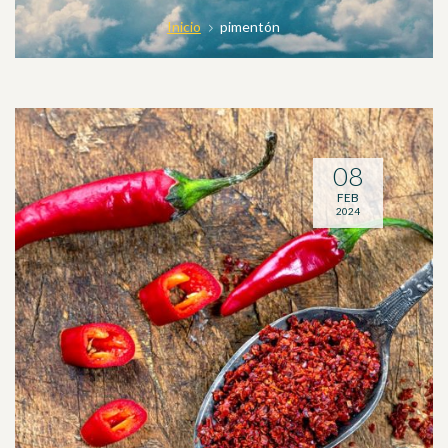
Inicio
pimentón
08
FEB
2024