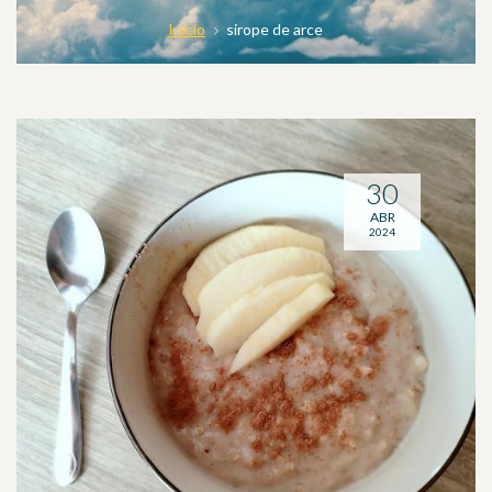
Inicio
sirope de arce
30
ABR
2024