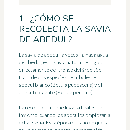
1- ¿CÓMO SE
RECOLECTA LA SAVIA
DE ABEDUL?
La savia de abedul, a veces llamada
agua
de abedul
, es la savia natural recogida
directamente del tronco del árbol. Se
trata de dos especies de árboles: el
abedul blanco (
Betula pubescens
) y el
abedul colgante (
Betula pendula
).
La recolección tiene lugar
a finales del
invierno
, cuando los abedules empiezan a
echar savia. Es la época del año en que la