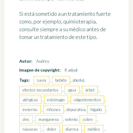
Si está sometido a un tratamiento fuerte
como, por ejemplo, quimioterapia,
consulte siempre a su médico antes de
tomar un tratamiento
de este tipo.
Autor:
Audrey
Imagen de copyright:
R adept
Tags:
savia
,
bebida
, abedul,
efectos secundarios
,
agua
,
árbol
,
alérgicas
,
estómago
,
oligoelementos
,
invierno
,
riñones
, depurativa,
hígado
,
zinc
,
manganeso
, selenio,
cobre
,
náuseas
,
dolor
,
diarrea
,
médico
,