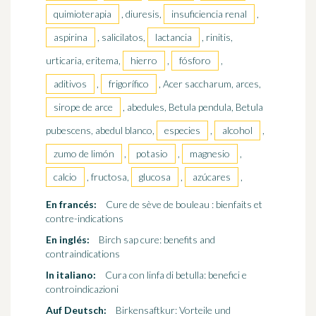
quimioterapia
, diuresis,
insuficiencia renal
,
aspirina
, salicilatos,
lactancia
, rinitis,
urticaria, eritema,
hierro
,
fósforo
,
aditivos
,
frigorífico
, Acer saccharum, arces,
sirope de arce
, abedules, Betula pendula, Betula
pubescens, abedul blanco,
especies
,
alcohol
,
zumo de limón
,
potasio
,
magnesio
,
calcio
, fructosa,
glucosa
,
azúcares
,
En francés:
Cure de sève de bouleau : bienfaits et
contre-indications
En inglés:
Birch sap cure: benefits and
contraindications
In italiano:
Cura con linfa di betulla: benefici e
controindicazioni
Auf Deutsch:
Birkensaftkur: Vorteile und