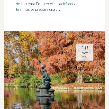
de la crema En la receta tradicional del
tiramisú, se prepara una c ...
18
OCT
2022