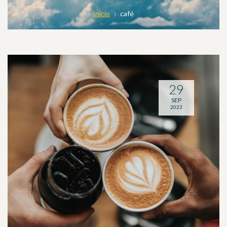
Inicio
café
29
SEP
2023