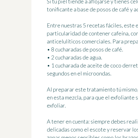
Si tu piel tiende a aflojarse y tienes ce
tonificante
a base de posos de café y a
Entre nuestras 5 recetas fáciles, este
e
particularidad de contener cafeína, co
anticelulíticos comerciales. Para prepa
• 8 cucharadas de posos de café.
• 2 cucharadas de agua.
• 1 cucharada de aceite de coco derret
segundos en el microondas.
Al preparar este tratamiento tú mismo
en esta mezcla
, para que el exfoliante
exfoliar.
A tener en cuenta:
siempre debes realiz
delicadas como el escote y reservar lo
zonas menos sensibles como los brazos, 