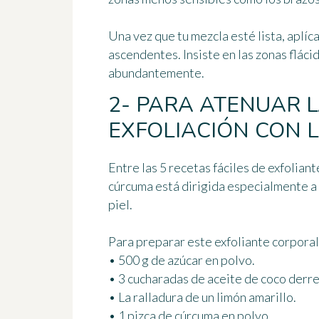
Una vez que tu mezcla esté lista, aplíc
ascendentes. Insiste en las zonas flácid
abundantemente.
2- PARA ATENUAR 
EXFOLIACIÓN CON L
Entre las 5 recetas fáciles de exfolian
cúrcuma está dirigida especialmente a 
piel.
Para preparar este exfoliante corporal
• 500 g de azúcar en polvo.
• 3 cucharadas de aceite de coco derre
• La ralladura de un limón amarillo.
• 1 pizca de cúrcuma en polvo.