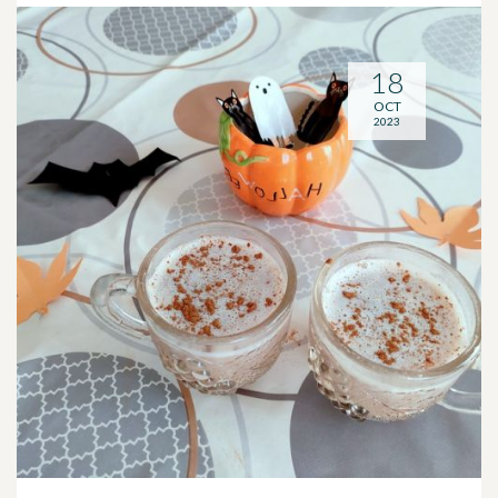
18
OCT
2023