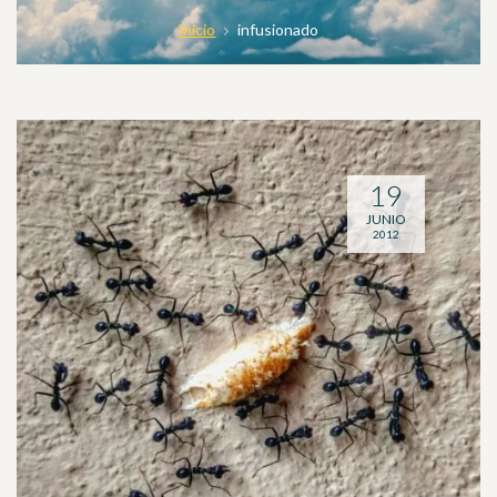
Inicio
infusionado
19
JUNIO
2012