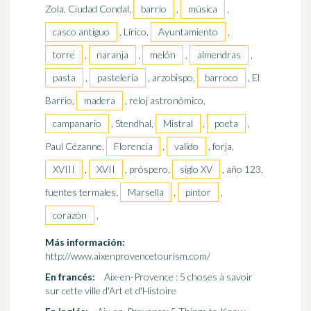
Zola, Ciudad Condal,
barrio
,
música
,
casco antiguo
, Lírico,
Ayuntamiento
,
torre
,
naranja
,
melón
,
almendras
,
pasta
,
pastelería
, arzobispo,
barroco
, El
Barrio,
madera
, reloj astronómico,
campanario
, Stendhal,
Mistral
,
poeta
,
Paul Cézanne,
Florencia
,
valido
, forja,
XVIII
,
XVII
, próspero,
siglo XV
, año 123,
fuentes termales,
Marsella
,
pintor
,
corazón
,
Más información:
http://www.aixenprovencetourism.com/
En francés:
Aix-en-Provence : 5 choses à savoir
sur cette ville d'Art et d'Histoire