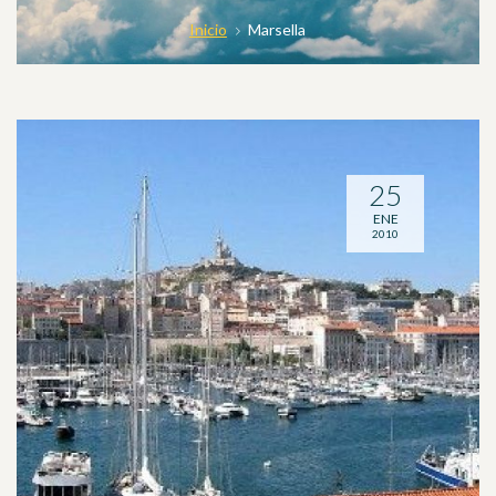
Inicio
Marsella
25
ENE
2010