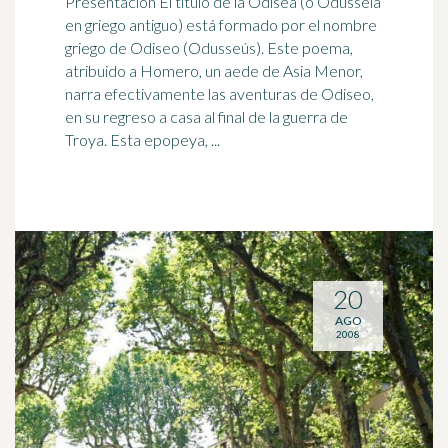
Presentación El título de la Odisea (o Odusseía
en griego antiguo) está formado por el nombre
griego de Odiseo (Odusseús). Este poema,
atribuido a Homero, un aede de Asia Menor,
narra efectivamente las aventuras de Odiseo,
en su regreso a casa al final de la guerra de
Troya. Esta epopeya, ...
20
AGO
2008