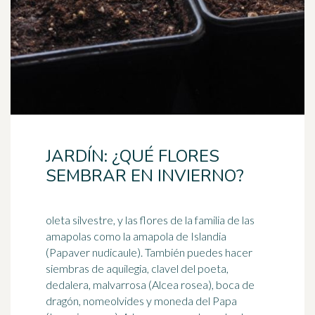
JARDÍN: ¿QUÉ FLORES
SEMBRAR EN INVIERNO?
oleta silvestre, y las flores de la familia de las
amapolas como la amapola de Islandia
(Papaver nudicaule). También puedes hacer
siembras de aquilegia, clavel del
poeta
,
dedalera, malvarrosa (Alcea rosea), boca de
dragón, nomeolvides y moneda del Papa