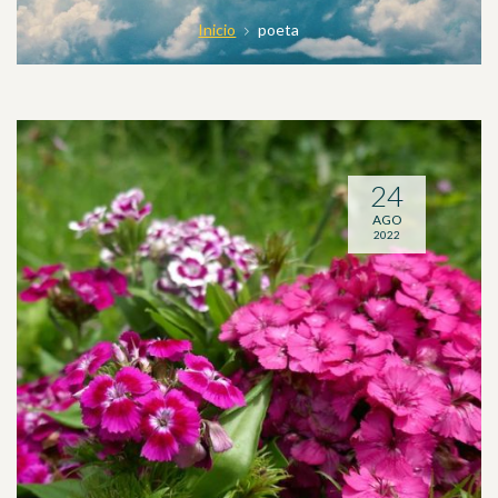
Inicio
poeta
24
AGO
2022