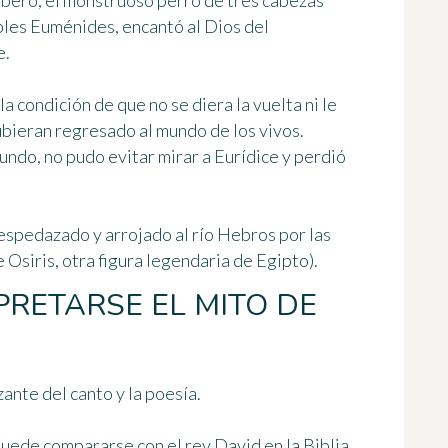
bero, el monstruoso perro de tres cabezas
ibles Euménides, encantó al Dios del
e.
a condición de que no se diera la vuelta ni le
ubieran regresado al mundo de los vivos.
ndo, no pudo evitar mirar a Eurídice y perdió
espedazado y arrojado al río Hebros por las
 Osiris, otra figura legendaria de Egipto).
PRETARSE EL MITO DE
zante del canto y la poesía
.
uede compararse con el rey David en la Biblia,