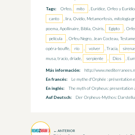
Tags:
Orfeo,
mito
, Eurídice, Orfeo y Eurídic
canto
, lira, Ovidio, Metamorfosis, mitología g
poema, Apollinaire, Biblia, Osiris,
Egipto
, Orfe
película
, Orfeu Negro, Jean Cocteau, Testam
opéra-bouffe,
río
,
volver
, Tracia,
sirena
musa, tracio, dríade,
serpiente
,
Dios
, Eu
Más información:
http://www.mediterranees.
En francés:
Le mythe d'Orphée : présentation e
En inglés:
The myth of Orpheus: presentation 
Auf Deutsch:
Der Orpheus-Mythos: Darstellu
← ANTERIOR