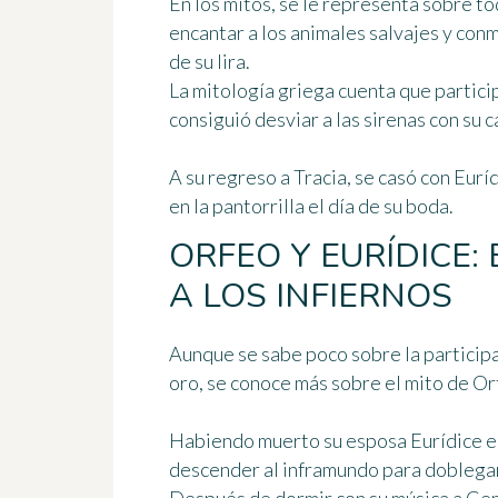
En los mitos, se le representa sobre 
encantar a los animales salvajes y con
de su lira.
La mitología griega cuenta que partici
consiguió desviar a las sirenas con su c
A su regreso a Tracia, se casó con Eurí
en la pantorrilla el día de su boda.
ORFEO Y EURÍDICE:
A LOS INFIERNOS
Aunque se sabe poco sobre la participa
oro, se conoce más sobre
el mito de Or
Habiendo muerto su esposa Eurídice el
descender al inframundo para doblega