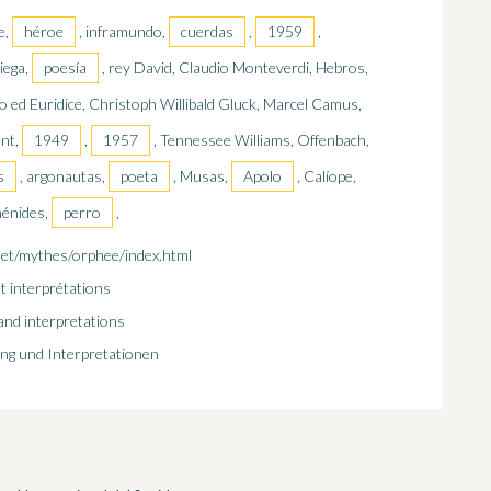
e,
héroe
, inframundo,
cuerdas
,
1959
,
riega,
poesía
, rey David, Claudio Monteverdi, Hebros,
o ed Euridice, Christoph Willibald Gluck, Marcel Camus,
ent,
1949
,
1957
, Tennessee Williams, Offenbach,
s
, argonautas,
poeta
, Musas,
Apolo
, Calíope,
ménides,
perro
,
net/mythes/orphee/index.html
t interprétations
and interpretations
ng und Interpretationen