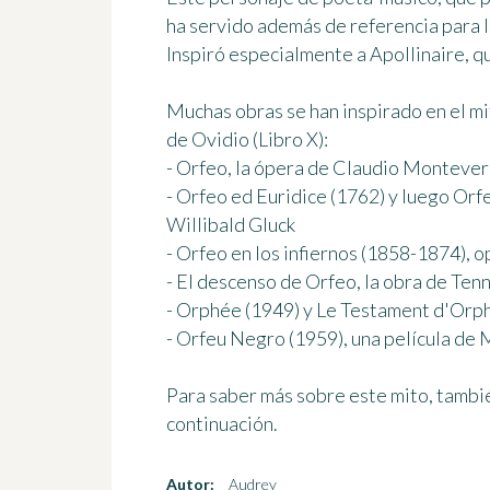
ha servido además de referencia para l
Inspiró especialmente a Apollinaire, q
Muchas obras se han inspirado en el m
de Ovidio (Libro X):
- Orfeo, la ópera de Claudio Montever
- Orfeo ed Euridice (1762) y luego Orf
Willibald Gluck
- Orfeo en los infiernos (1858-1874),
- El descenso de Orfeo, la obra de Ten
- Orphée (1949) y Le Testament d'Orph
- Orfeu Negro (1959), una película de
Para saber más sobre este mito, tambié
continuación.
Autor:
Audrey