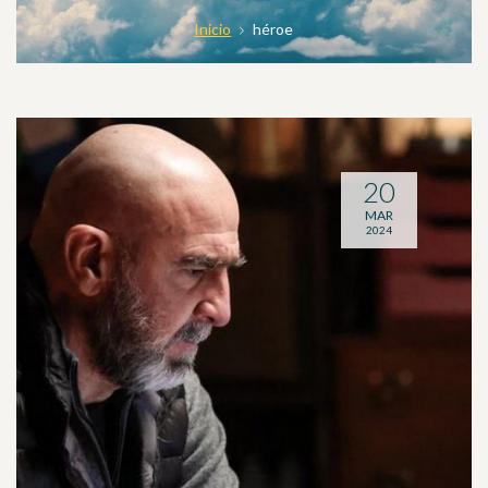
Inicio
héroe
20
MAR
2024