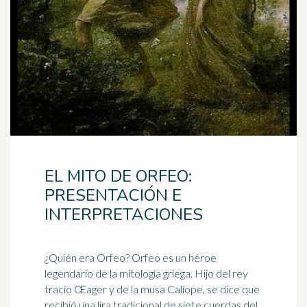
EL MITO DE ORFEO:
PRESENTACIÓN E
INTERPRETACIONES
¿Quién era Orfeo? Orfeo es un
héroe
legendario de la mitología griega. Hijo del rey
tracio Œager y de la musa Calíope, se dice que
recibió una lira tradicional de siete cuerdas del