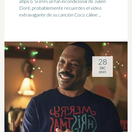
atípico. Si eres un fan incondicional de Julien
Doré, probablemente recuerdes el video
extravagante de su canción Coco câline ...
28
DIC
2023