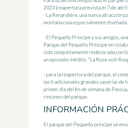
Para su décima temporada, el parque 
2023
(reapertura prevista el 7 de abril)
- La Renardière, una nueva atracción par
montaña rusa especialmente diseñada 
- El Pequeño Príncipe y sus amigos, una
Parque del Pequeño Príncipe en colabo
sido completamente redecorada con los
un episodio inédito, "La Rose voit Rou
- para la reapertura del parque, el co
las tradicionales grandes cacerías de h
primer día del fin de semana de Pascua,
rincones del parque.
INFORMACIÓN PRÁC
El parque del
Pequeño príncipe
se enc