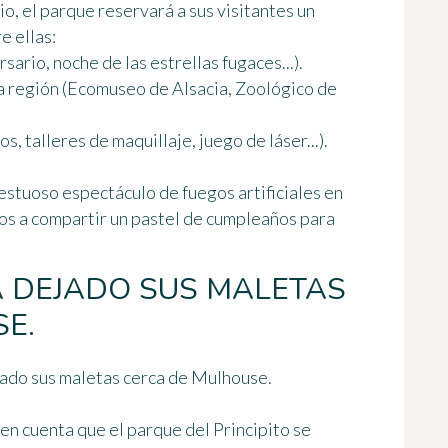
o, el parque reservará a sus visitantes
un
re ellas:
ario, noche de las estrellas fugaces...).
 la región (Ecomuseo de Alsacia, Zoológico de
s, talleres de maquillaje, juego de láser...).
jestuoso espectáculo de fuegos artificiales en
ados a compartir un pastel de cumpleaños para
HA DEJADO SUS MALETAS
E.
jado sus maletas cerca de Mulhouse.
n en cuenta que el parque del
Principito
se