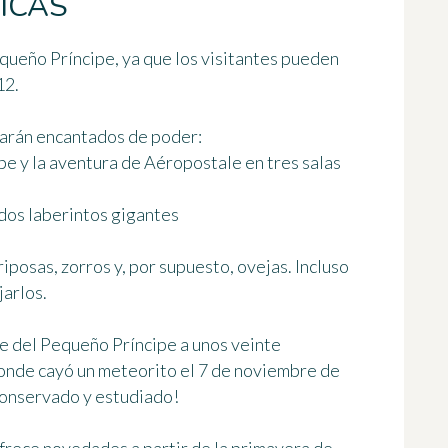
ICAS
queño Príncipe
, ya que los visitantes pueden
12
.
tarán encantados de poder:
pe
y la aventura de Aéropostale en tres salas
 dos laberintos gigantes
posas, zorros y, por supuesto, ovejas. Incluso
jarlos.
e del
Pequeño Príncipe
a unos veinte
onde cayó un meteorito el 7 de noviembre de
conservado y estudiado!