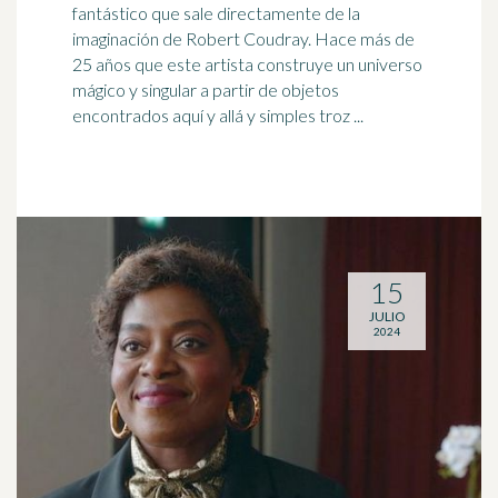
fantástico que sale directamente de la
imaginación de Robert Coudray. Hace más de
25 años que este artista construye un
universo
mágico y singular a partir de objetos
encontrados aquí y allá y simples troz ...
15
JULIO
2024