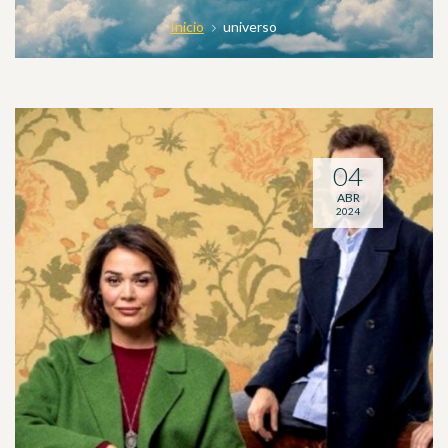
Inicio
universo
04
ABR
2024