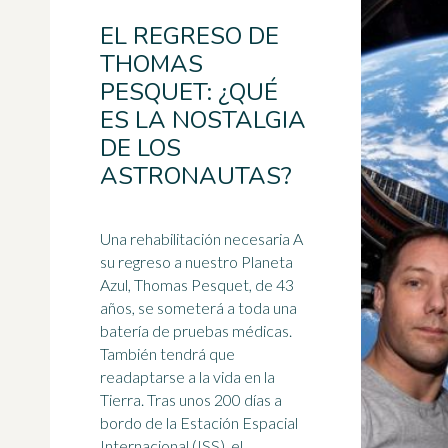
EL REGRESO DE
THOMAS
PESQUET: ¿QUÉ
ES LA NOSTALGIA
DE LOS
ASTRONAUTAS?
Una rehabilitación necesaria A
su regreso a nuestro
Planeta
Azul, Thomas Pesquet, de 43
años, se someterá a toda una
batería de pruebas médicas.
También tendrá que
readaptarse a la vida en la
Tierra. Tras unos 200 días a
bordo de la Estación Espacial
Internacional (ISS), el