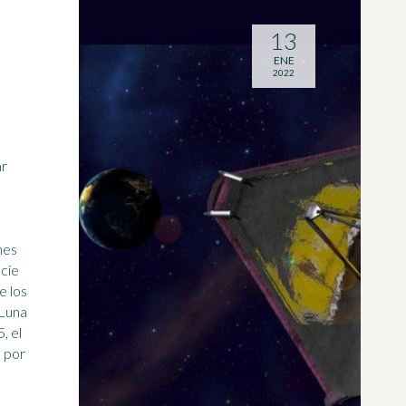
13
ENE
2022
nes
icie
 Luna
, el
 por