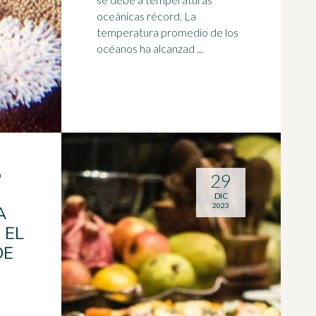
oceánicas récord. La
temperatura promedio de los
océanos ha alcanzad ...
5
29
DIC
2023
A
 EL
DE