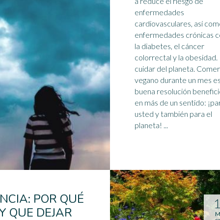
a reduce el riesgo de
enfermedades
cardiovasculares, así co
enfermedades crónicas 
la diabetes, el cáncer
colorrectal y la obesidad.
cuidar del planeta. Comer
vegano durante un mes es
buena resolución benefic
en más de un sentido: ¡pa
usted y también para el
planeta! ...
ENCIA: POR QUÉ
Y QUE DEJAR
M