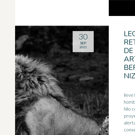
LE
30
RE
SEP
2021
DE
AR
BE
NI
lieve 
hombre
hilo 
proye
alert
conse