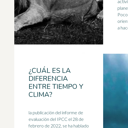
activ
plane
Poco 
orien
a hace
¿CUÁL ES LA
DIFERENCIA
ENTRE TIEMPO Y
CLIMA?
la publicación del informe de
evaluación del IPCC el 28 de
febrero de 2022, se ha hablado