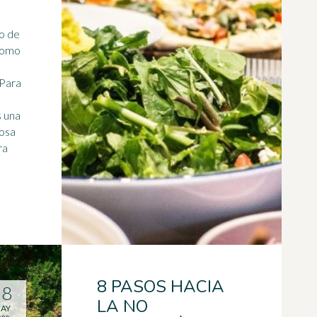
mo de
como
 Para
 una
iosa
ra
8 PASOS HACIA
18
LA NO
AY