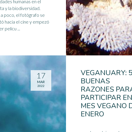
idades humanas en el
ta y la biodiversidad.
a poco, el fotógrafo se
tó hacia el cine y empezó
r pelícu ...
VEGANUARY: 
17
BUENAS
MAR
2022
RAZONES PAR
PARTICIPAR EN
MES VEGANO 
ENERO