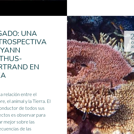
GADO: UNA
TROSPECTIVA
O
2
 YANN
THUS-
RTRAND EN
ZA
la relación entre el
, el animal y la Tierra. El
conductor de todos sus
ctos es observar para
ar mejor sobre las
cuencias de las