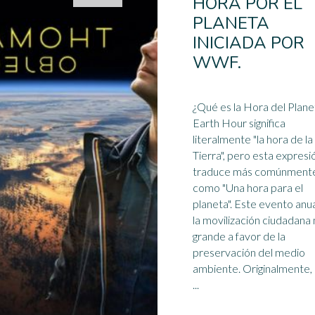
HORA POR EL
PLANETA
INICIADA POR
WWF.
¿Qué es la Hora del
Plane
Earth Hour significa
literalmente "la hora de la
Tierra", pero esta expresi
traduce más comúnment
como "Una hora para el
planeta". Este evento anua
la movilización ciudadana
grande a favor de la
preservación del medio
ambiente. Originalmente, esta
...