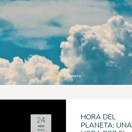
Inicio
Planeta
HORA DEL
24
PLANETA: UNA
ABR
2023