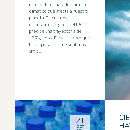
mucho del clima y del cambio
climático que afecta a nuestro
planeta. En cuanto al
calentamiento global, el IPCC
predice una trayectoria de
+2,7 grados. De ahí a creer que
la temperatura que sentimos
simp ...
CI
21
HA
OCT