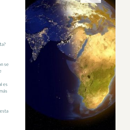
ta
?
ón se
e
l es
 más