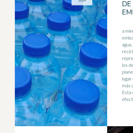
2024
DE
EM
a min
embar
agua,
recic
repre
los d
plane
lugar
más c
Esta 
efect