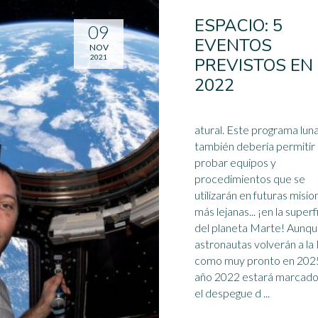
ESPACIO: 5
09
EVENTOS
NOV
2021
PREVISTOS EN
2022
atural. Este programa lunar
también debería permitir
probar equipos y
procedimientos que se
utilizarán en futuras misio
más lejanas... ¡en la superf
del planeta Marte! Aunque los
astronautas volverán a la
como muy pronto en 2025
año 2022 estará marcado
el despegue d ...