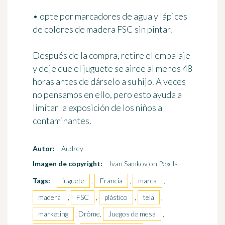
• opte por marcadores de agua y lápices
de colores de madera FSC sin pintar.
Después de la compra, retire el embalaje
y deje que el juguete se airee al menos 48
horas antes de dárselo a su hijo. A veces
no pensamos en ello, pero esto ayuda a
limitar la exposición de los niños a
contaminantes.
Autor:
Audrey
Imagen de copyright:
Ivan Samkov on Pexels
Tags:
juguete
,
Francia
,
marca
,
madera
,
FSC
,
plástico
,
tela
,
marketing
, Drôme,
Juegos de mesa
,