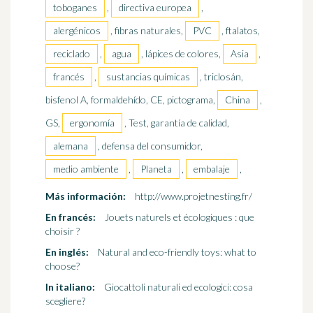
toboganes
,
directiva europea
,
alergénicos
, fibras naturales,
PVC
, ftalatos,
reciclado
,
agua
, lápices de colores,
Asia
,
francés
,
sustancias químicas
, triclosán,
bisfenol A, formaldehído, CE, pictograma,
China
,
GS,
ergonomía
, Test, garantía de calidad,
alemana
, defensa del consumidor,
medio ambiente
,
Planeta
,
embalaje
,
Más información:
http://www.projetnesting.fr/
En francés:
Jouets naturels et écologiques : que
choisir ?
En inglés:
Natural and eco-friendly toys: what to
choose?
In italiano:
Giocattoli naturali ed ecologici: cosa
scegliere?