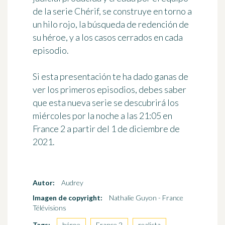
de la serie Chérif, se construye en torno a
un hilo rojo,
la búsqueda de redención de
su héroe
, y a los casos cerrados en cada
episodio.
Si esta presentación te ha dado ganas de
ver los primeros episodios, debes saber
que esta nueva serie se descubrirá
los
miércoles por la noche a las 21:05 en
France 2
a partir del 1 de diciembre de
2021.
Autor:
Audrey
Imagen de copyright:
Nathalie Guyon - France
Télévisions
Tags:
héroe
,
France 2
,
realista
,