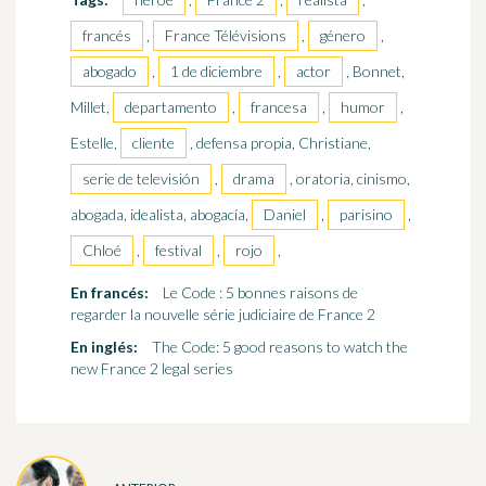
francés
,
France Télévisions
,
género
,
abogado
,
1 de diciembre
,
actor
, Bonnet,
Millet,
departamento
,
francesa
,
humor
,
Estelle,
cliente
, defensa propia, Christiane,
serie de televisión
,
drama
, oratoria, cinismo,
abogada, idealista, abogacía,
Daniel
,
parisino
,
Chloé
,
festival
,
rojo
,
En francés:
Le Code : 5 bonnes raisons de
regarder la nouvelle série judiciaire de France 2
En inglés:
The Code: 5 good reasons to watch the
new France 2 legal series