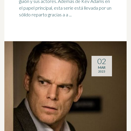
guión y sus
actor
es. Además de Kev Adams en
el papel principal, esta serie está llevada por un
sólido reparto gracias a a ...
02
MAR
2023