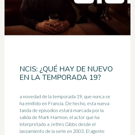
NCIS: ¿QUÉ HAY DE NUEVO
EN LA TEMPORADA 19?
a novedad de la temporada 19, que nunca se
ha emitido en Francia. De hecho, esta nueva
tanda de episodios estará marcada por la
salida de Mark Harmon, el
actor
que ha
interpretado a Jethro Gibbs desde el
lanzamiento de la serie en 2003. El agente