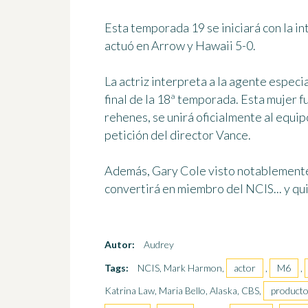
Esta temporada 19 se iniciará con la i
actuó en Arrow y Hawaii 5-0.
La actriz interpreta a la agente especi
final de la 18ª temporada. Esta mujer f
rehenes, se unirá oficialmente al equi
petición del director Vance.
Además,
Gary Cole
visto notablemente
convertirá en miembro del NCIS... y qu
Autor:
Audrey
Tags:
NCIS, Mark Harmon,
actor
,
M6
,
Katrina Law, Maria Bello, Alaska, CBS,
product