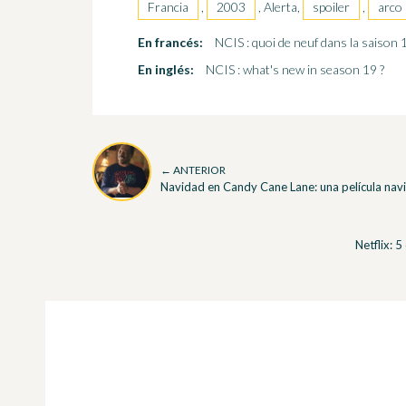
Francia
,
2003
, Alerta,
spoiler
,
arco
En francés:
NCIS : quoi de neuf dans la saison 
En inglés:
NCIS : what's new in season 19 ?
← ANTERIOR
Navidad en Candy Cane Lane: una película nav
Netflix: 