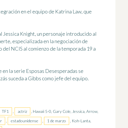
ntegración en el equipo de
Katrina Law
, que
al Jessica Knight, un personaje introducido al
uerte, especializada en la negociación de
po del NCIS al comienzo de la temporada 19 a
 en la serie Esposas Desesperadas se
izás suceda a Gibbs como jefe del equipo.
TF1
,
actriz
, Hawaii 5-0, Gary Cole, Jessica, Arrow,
or
,
estadounidense
,
1 de marzo
, Koh-Lanta,