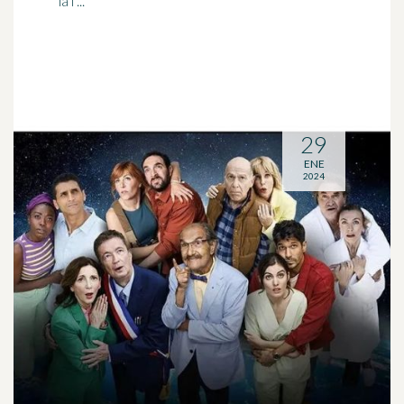
la i ...
29
ENE
2024