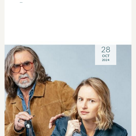
...
28
OCT
2024