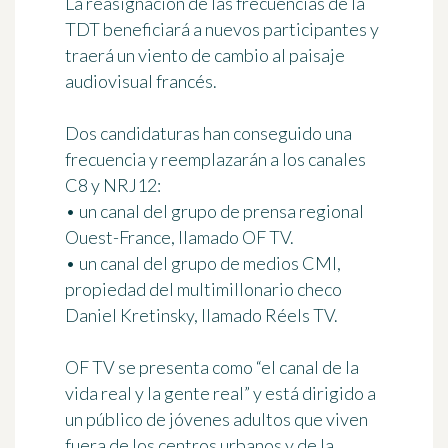
La reasignación de las frecuencias de la
TDT beneficiará a nuevos participantes y
traerá un
viento de cambio al paisaje
audiovisual francés
.
Dos candidaturas han conseguido una
frecuencia y reemplazarán a los canales
C8 y NRJ12:
• un canal del grupo de prensa regional
Ouest-France, llamado
OF TV
.
• un canal del grupo de medios CMI,
propiedad del multimillonario checo
Daniel Kretinsky, llamado
Réels TV
.
OF TV se presenta como
“el canal de la
vida real y la gente real”
y está dirigido a
un público de jóvenes adultos que viven
fuera de los centros urbanos y de la