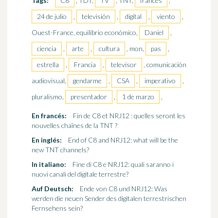
Tags:
C8
, TDT,
TV
, TNT,
francés
,
24 de julio
,
televisión
,
digital
,
viento
,
Ouest-France, equilibrio económico,
Daniel
,
ciencia
,
arte
,
cultura
, mon,
pas
,
estrella
,
Francia
,
televisor
, comunicación
audiovisual,
gendarme
,
CSA
,
imperativo
,
pluralismo,
presentador
,
1 de marzo
,
En francés:
Fin de C8 et NRJ12 : quelles seront les
nouvelles chaînes de la TNT ?
En inglés:
End of C8 and NRJ12: what will be the
new TNT channels?
In italiano:
Fine di C8 e NRJ12: quali saranno i
nuovi canali del digitale terrestre?
Auf Deutsch:
Ende von C8 und NRJ12: Was
werden die neuen Sender des digitalen terrestrischen
Fernsehens sein?